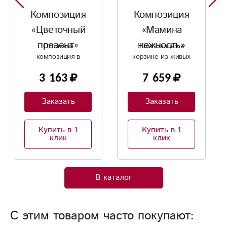
Композиция
Композиция
«Мамина
«Крылья
нежность»
ангела»
Композиция в
Композиция в
корзине из живых
корзине с
цветов в белой
хризантемами
7 659
5 175
корзине
подойдет как для
молодой девушки,
так и для элегантной
Заказать
Заказать
леди
Купить в 1
Купить в 1
клик
клик
В каталог
С этим товаром часто покупают: