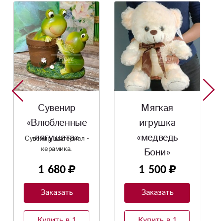
Новинка
Мягкая
игрушка
«Мишка Тони»
1 950
Заказать
Мягкая
игрушка
Купить в 1
«медведь
клик
Бони»
1 500
Заказать
Купить в 1