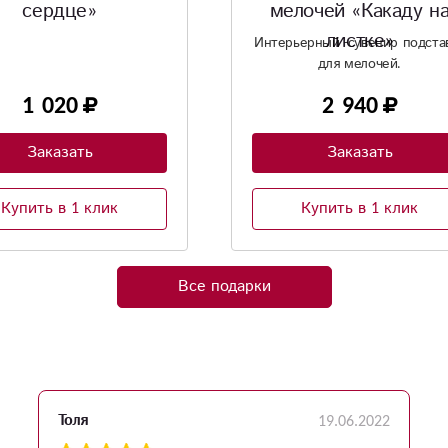
очей «Какаду на
листке»
ерный -сувенир подставка
для мелочей.
2 940
1 900
Заказать
Заказать
Купить в 1 клик
Купить в 1 клик
Все подарки
19.06.2022
Толя