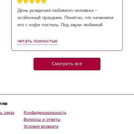
День рождения любимого человека –
особенный праздник. Понятно, что начинаем
его с кофе постель. Под звуки любимой
музыки дарю нежный поцелуй. И тут – звонок
в дверь! Курьер с огромным букетом цветов.
читать полностью
Восторг и смех не остановить. Какие вы
молодцы! Дарите людям радость.
Смотреть все
лям
ь заказ
Конфиденциальность
Вопросы и ответы
Условия возврата