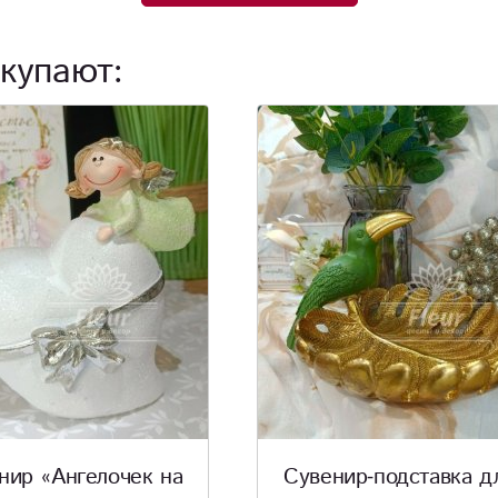
купают:
нир-подставка для
Ваза «Вондерфул»