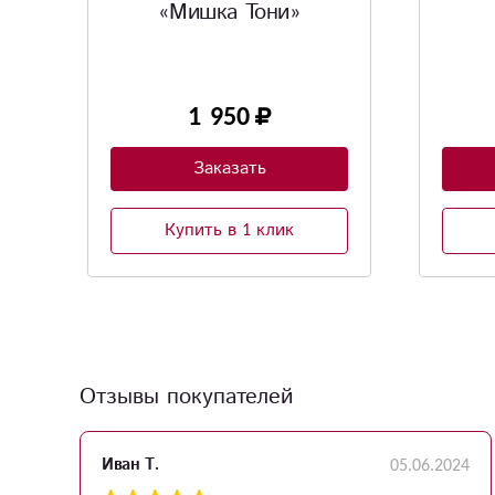
сердце»
мел
Интерь
1 020
Заказать
Купить в 1 клик
Отзывы покупателей
23
05.06.2024
Иван Т.