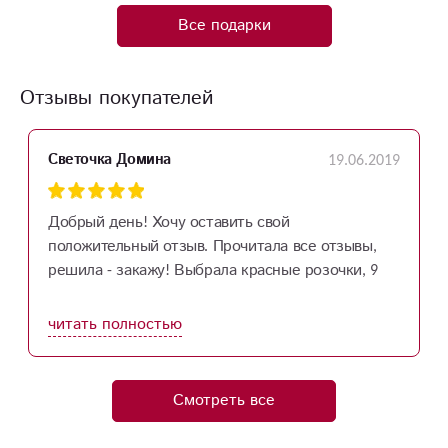
Все подарки
Отзывы покупателей
19.06.2019
Светочка Домина
Добрый день! Хочу оставить свой
положительный отзыв. Прочитала все отзывы,
решила - закажу! Выбрала красные розочки, 9
штук. Оформила заказ через интернет, все
оплатила и ждала курьера. Волновалась, как
читать полностью
привезут, а привезут ли вообще... В интернете
всегда страшно за что-то переводить деньги. Но
я так обрадовалась и заволновалась, когда
Смотреть все
позвонили в домофон! Все! Вот они красивые!
Очень круто, приятно, что честно и качественно