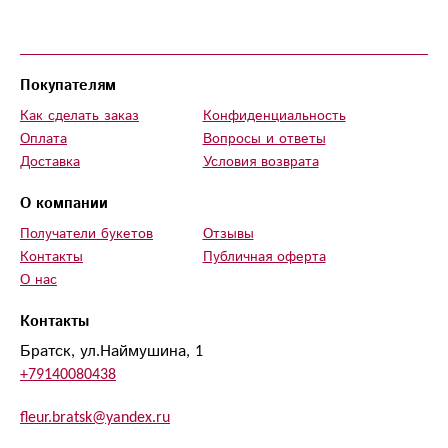
работаете. Розы свежие, предназначались для
приезда дочери с командировки, почему и
выбрала букет с названием "встреча". В
благодарность вам я теперь всем вас посоветую
Покупателям
и буду вашим постоянным клиентом!
Как сделать заказ
Конфиденциальность
Оплата
Вопросы и ответы
Доставка
Условия возврата
О компании
Получатели букетов
Отзывы
Контакты
Публичная оферта
О нас
Контакты
Братск, ул.Наймушина, 1
+79140080438
fleur.bratsk@yandex.ru