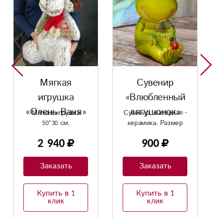
Сувенир
мягкая
«Влюбленный
игрушка
лягушонок»
«зайка Ми» в
Сувенир, материал -
Милая мягкая
керамика. Размер
игрушка. Размер
малиновой
8,5см* 7см*5см.
20*17 см.
шапочке
900
2 783
Заказать
Заказать
Купить в 1
Купить в 1
клик
клик