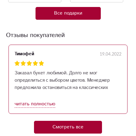
Все подарки
Отзывы покупателей
19.04.2022
Тимофей
Заказал букет любимой. Долго не мог
определиться с выбором цветов. Менеджер
предложила остановиться на классических
розах. Получилось очень красиво, букет
любимой понравился. Спасибо большое за
читать полностью
внимание и заботу, буду заказывать еще.
Смотреть все