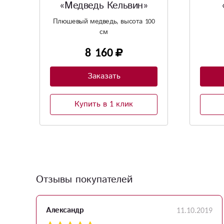
«Мишка Тони»
00
1 950
Заказать
Купить в 1 клик
Отзывы покупателей
23
11.10.2019
Александр