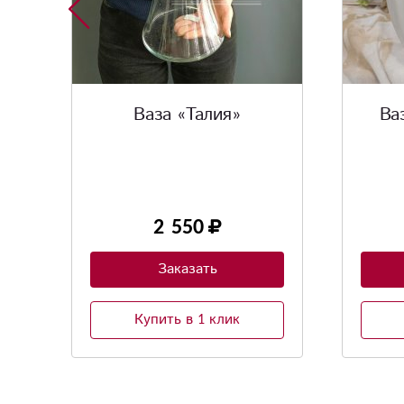
Ваза интерьерная "
Ваз
Олимпия"
Керамическая ваза
1 800
Заказать
Купить в 1 клик