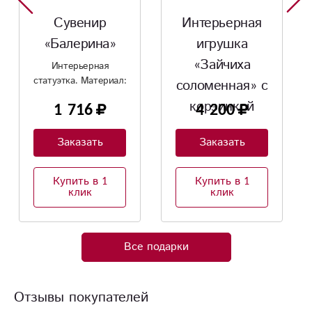
Интерьерная
Сувенир
игрушка
«Мишки под
«Зайчиха
зонтом»
соломенная» с
корзинкой
4 200
1 140
Заказать
Заказать
Купить в 1
Купить в 1
клик
клик
Все подарки
Отзывы покупателей