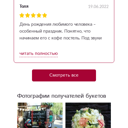
19.06.2022
Толя
День рождения любимого человека –
особенный праздник. Понятно, что
начинаем его с кофе постель. Под звуки
любимой музыки дарю нежный поцелуй. И
тут – звонок в дверь! Курьер с огромным
читать полностью
букетом цветов. Восторг и смех не
остановить. Какие вы молодцы! Дарите
людям радость.
Смотреть все
Фотографии получателей букетов