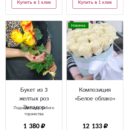
Купить в 1 клик
Купить в 1 клик
Новинка
Букет из 3
Композиция
желтых роз
«Белое облако»
Эквадор
Подойдет для любого
торжества
1 380
12 133