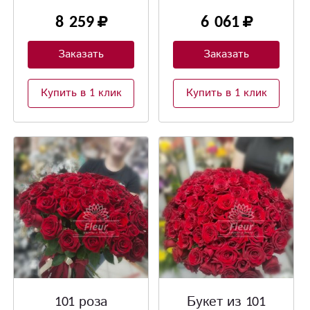
заказчика
красных роз не оставит
8 259
6 061
равнодушным даже
самую холодную
натуру!!!
Заказать
Заказать
Купить в 1 клик
Купить в 1 клик
101 роза
Букет из 101