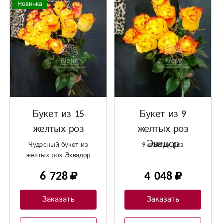
Новинка
Букет из 15
Букет из 9
желтых роз
желтых роз
Эвадор
Чудесный букет из
9 желтых роз
желтых роз Эквадор
6 728
4 048
Заказать
Заказать