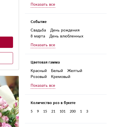
Руководителю
Женщине
Показать все
Любимой
Бабушке
Директору
Дочери
Учителю
Событие
Свадьба
День рождения
8 марта
День влюбленных
1 сентября
День матери
Показать все
Новый год
Годовщина
23 февраля
Выпускной
Юбилей
Цветовая гамма
Красный
Белый
Желтый
Розовый
Кремовый
Фиолетовый
Сиреневый
Показать все
Бордовый
Разноцветный
Количество роз в букете
5
9
15
21
101
200
1
3