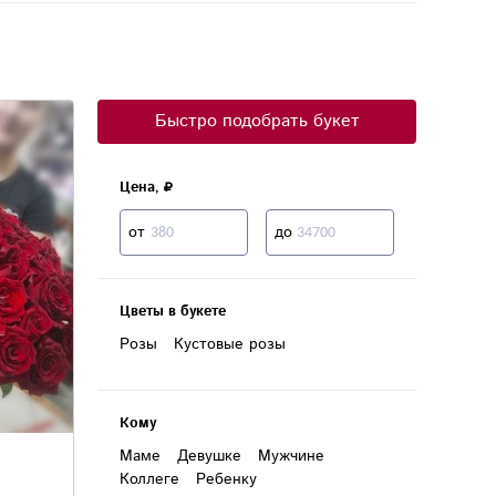
Быстро подобрать букет
Цена,
от
до
Цветы в букете
Розы
Кустовые розы
Кому
Маме
Девушке
Мужчине
Коллеге
Ребенку