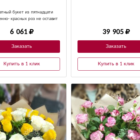
атный букет из пятнадцати
нно- красных роз не оставит
ушным даже самую холодную
6 061
39 905
натуру!!!
Заказать
Заказать
Купить в 1 клик
Купить в 1 клик