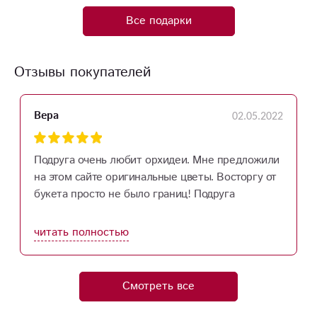
Все подарки
Отзывы покупателей
02.05.2022
Вера
Подруга очень любит орхидеи. Мне предложили
на этом сайте оригинальные цветы. Восторгу от
букета просто не было границ! Подруга
довольна – таких цветов никогда не видела.
Потрясающе!
читать полностью
Смотреть все