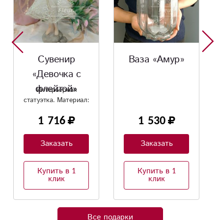
Ваза «Амур»
Мягкая
игрушка
«Медведь
Плюшевый медведь,
высота 100 см
Кельвин»
1 530
8 160
Заказать
Заказать
Купить в 1
Купить в 1
клик
клик
Все подарки