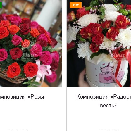
Хит
мпозиция «Розы»
Композиция «Радос
весть»