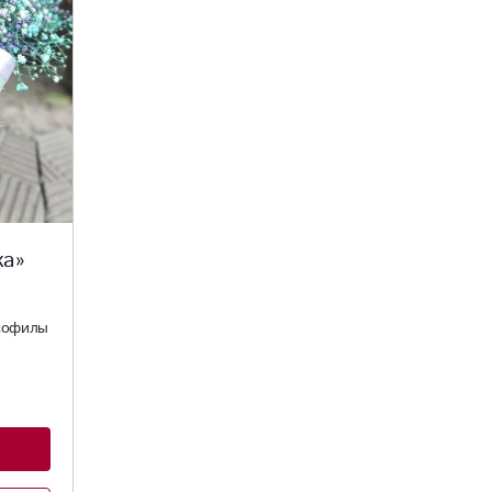
ка»
софилы