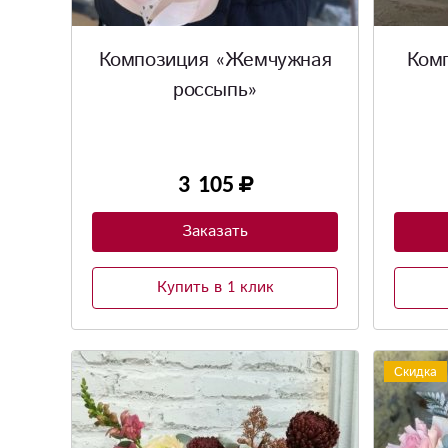
Композиция «Жемчужная
Ком
россыпь»
3 105
Заказать
Купить в 1 клик
Скидка