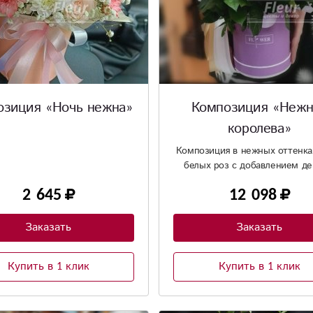
озиция «Ночь нежна»
Композиция «Нежн
королева»
Композиция в нежных оттенка
белых роз с добавлением де
Цветовая гамма может бы
2 645
12 098
подобрана по вашим желан
Заказать
Заказать
Купить в 1 клик
Купить в 1 клик