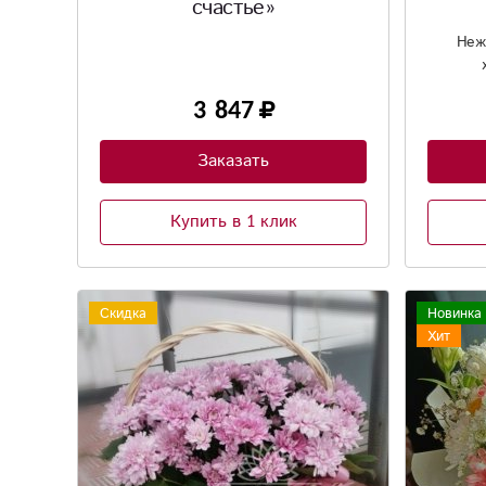
счастье»
Неж
3 847
Заказать
Купить в 1 клик
Скидка
Новинка
Хит