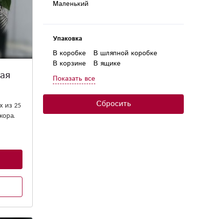
Маленький
Упаковка
В коробке
В шляпной коробке
В корзине
В ящике
ая
В плайм-пакете
В конусе
Показать все
В круглой коробке
В горшке
В коробке-сердце
Сбросить
х из 25
кора.
ть
иям.