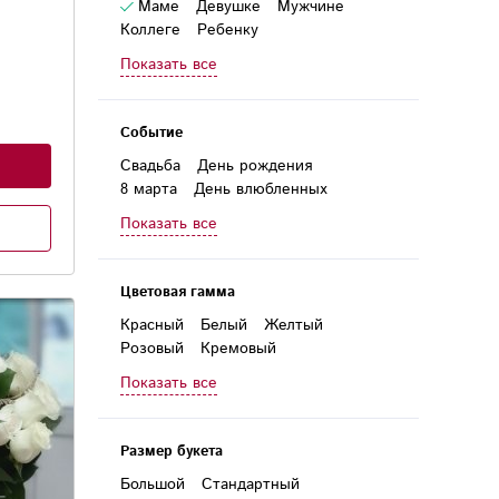
Маме
Девушке
Мужчине
Коллеге
Ребенку
Руководителю
Женщине
Показать все
Любимой
Бабушке
Директору
Дочери
Учителю
Событие
Свадьба
День рождения
8 марта
День влюбленных
1 сентября
День матери
Показать все
Новый год
Годовщина
23 февраля
Выпускной
Юбилей
Цветовая гамма
Красный
Белый
Желтый
Розовый
Кремовый
Фиолетовый
Сиреневый
Показать все
Голубой
Зеленый
Радужный
Разноцветный
Размер букета
Большой
Стандартный