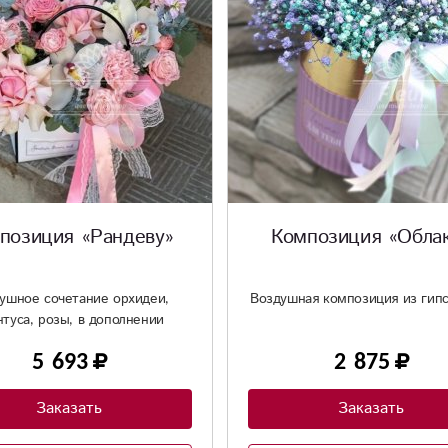
позиция «Рандеву»
Композиция «Обла
ушное сочетание орхидеи,
Воздушная композиция из гип
нтуса, розы, в дополнении
ароматной матиолы
5 693
2 875
Заказать
Заказать