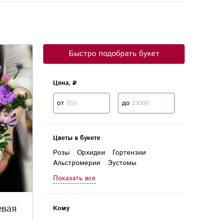
Быстро подобрать букет
Цена,
от
до
Цветы в букете
Розы
Орхидеи
Гортензии
Альстромерии
Эустомы
Гвоздики
Лилии
Герберы
Показать все
Хризантемы
Пионовидные розы
Кустовые розы
Кустовые хризантемы
евая
Кому