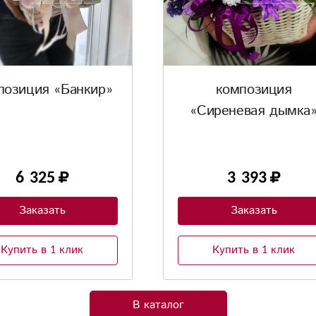
композиция
Композиция «Мятна
иреневая дымка»
лилия»
Нежная композиция из лили
хризантем , эвкалипта.
3 393
5 635
Заказать
Заказать
Купить в 1 клик
Купить в 1 клик
В каталог