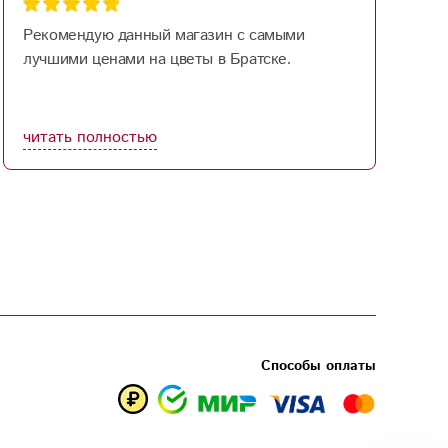
Рекомендую данный магазин с самыми
Б
лучшими ценами на цветы в Братске.
к
с
р
п
читать полностью
ч
р
к
С
Способы оплаты