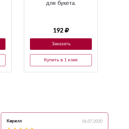
ангелочек»
Сувенир. Материал-керамика.
5см*4см.
900
Заказать
Купить в 1 клик
16.07.2020
Кирилл
П