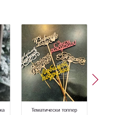
Новинка
Хит
р
Сувенир «Спящий