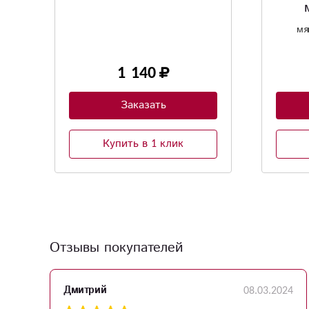
медведь Тоша"
мягкая игрушка 35*50см.
3 000
Заказать
Купить в 1 клик
Отзывы покупателей
24
08.03.2024
Дмитрий