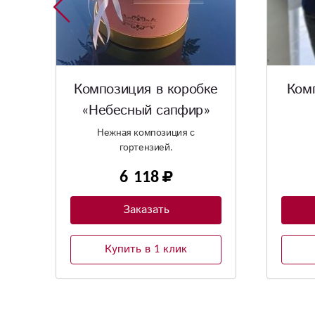
е
Композиция «Банкир»
«С
6 325
Заказать
Купить в 1 клик