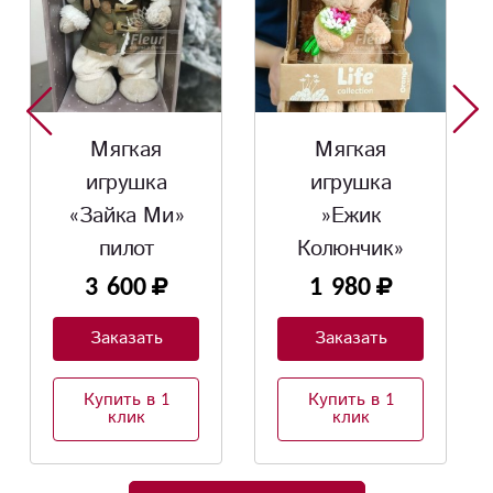
Мягкая
Тематически
игрушка
топпер для
»Ежик
букета.
Колюнчик»
1 980
192
Заказать
Заказать
Купить в 1
Купить в 1
клик
клик