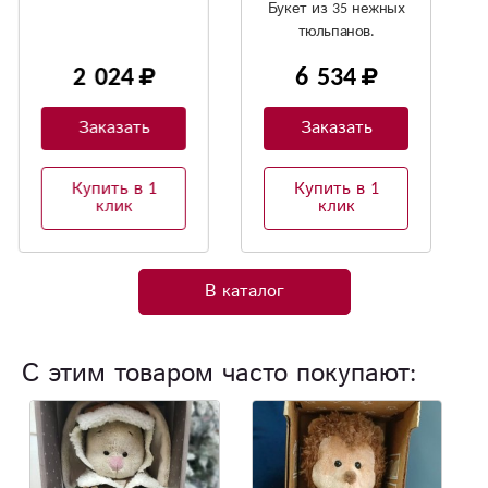
Букет из 35 нежных
Нежное сочетание
тюльпанов.
пионовидной розы с
кустовой
6 534
8 568
хризантемой
Заказать
Заказать
Купить в 1
Купить в 1
клик
клик
В каталог
С этим товаром часто покупают: