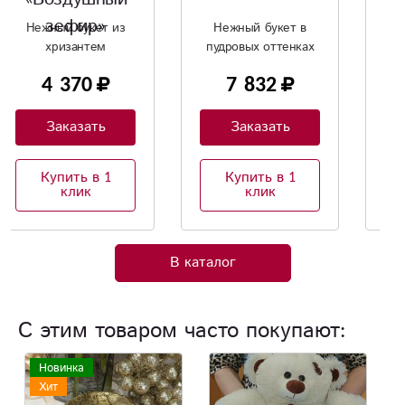
Нежный букет в
Яркий праздничный
пудровых оттенках
букет .
7 832
6 061
Заказать
Заказать
Купить в 1
Купить в 1
клик
клик
В каталог
С этим товаром часто покупают:
Хит