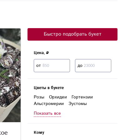
Быстро подобрать букет
Цена,
от
до
Цветы в букете
Розы
Орхидеи
Гортензии
Альстромерии
Эустомы
Гвоздики
Лилии
Герберы
Показать все
Хризантемы
Пионовидные розы
Кустовые розы
Кустовые хризантемы
кое
Кому