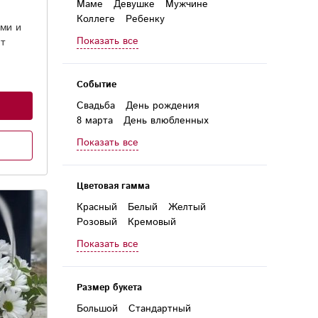
Маме
Девушке
Мужчине
Коллеге
Ребенку
ми и
Руководителю
Женщине
Показать все
ет
Любимой
Бабушке
Директору
ьно)
Дочери
Учителю
Событие
Свадьба
День рождения
8 марта
День влюбленных
1 сентября
День матери
Показать все
Новый год
Годовщина
23 февраля
Выпускной
Юбилей
Цветовая гамма
Красный
Белый
Желтый
Розовый
Кремовый
Фиолетовый
Сиреневый
Показать все
Голубой
Зеленый
Радужный
Разноцветный
Размер букета
Большой
Стандартный