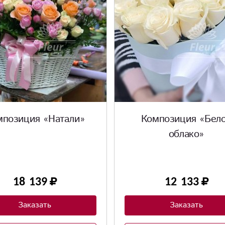
мпозиция «Натали»
Композиция «Бел
облако»
18 139
12 133
Заказать
Заказать