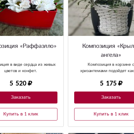
озиция «Раффаэлло»
Композиция «Крыл
ангела»
иция в виде сердца из живых
Композиция в корзине 
цветов и конфет.
хризантемами подойдет как
молодой девушки, так и д
5 520
5 175
элегантной леди
Заказать
Заказать
Купить в 1 клик
Купить в 1 клик