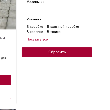
Маленький
Упаковка
В коробке
В шляпной коробке
В корзине
В ящике
ья
В плайм-пакете
В конусе
Показать все
В круглой коробке
В горшке
В коробке-сердце
Сбросить
с
 для
ля